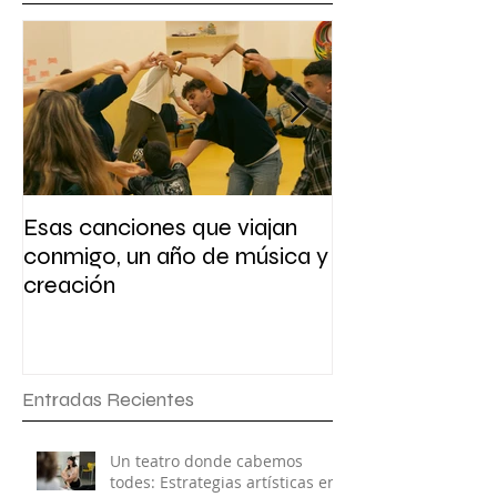
Entradas Destacados
Esas canciones que viajan
Presentación y 
conmigo, un año de música y
escritura
creación
Entradas Recientes
Un teatro donde cabemos