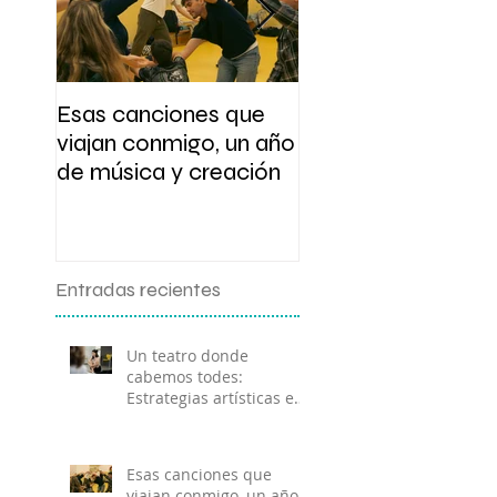
Esas canciones que
Presentación y tal
viajan conmigo, un año
de escritura
de música y creación
Entradas recientes
Un teatro donde
cabemos todes:
Estrategias artísticas en
el ámbito socio-
comunitario.
Esas canciones que
viajan conmigo, un año