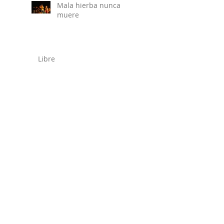
Mala hierba nunca
muere
Libre
Somáticas del Aprender
en la Semana de la
Educación Artística (con
PLANEA)
"Si els Carrers
Parlessin", presentació
del espectacle de
creaciò comunitaria a la
Plaça de Gas de