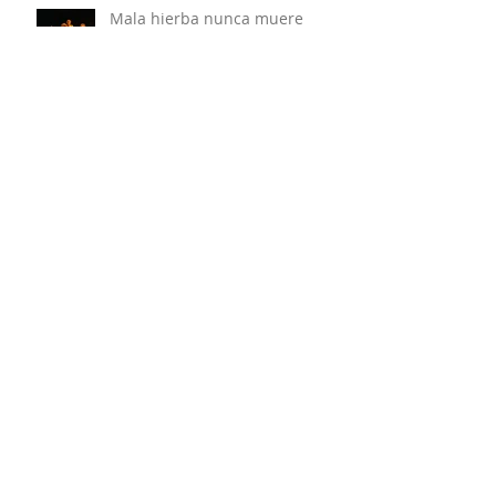
Mala hierba nunca muere
Libre
Somáticas del Aprender en la
Semana de la Educación
Artística (con PLANEA)
"Si els Carrers Parlessin",