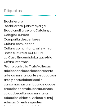
Etiquetas
Bachillerato
Bachillerato; juan mayorga
Badalona
Barcelona
Catalunya
Colegio Lourdes
Compañía despertares
Cultura comunitaria
Cultura comunitaria; arte y migración; calatea en Pamplona
Drets culturals
ESO
FUHEM
La Casa Encendida
La gacetilla
Oxfam Intermón
Teatro contra la Trata
Vallecas
adolescencia
adolescentes
arte
arte comunitario
arte y educacion
arte y escuela
barrio
calle
carcoma
chavalería
conde duque
creación teatral
cuentacuentos
cuidados
culturacomunitaria
eduación abierta; violencia; mujer; social
educación entre iguales