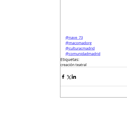
@nave_73
@macomadorg
@culturacmadrid
@comunidadmadrid
Etiquetas:
creación teatral