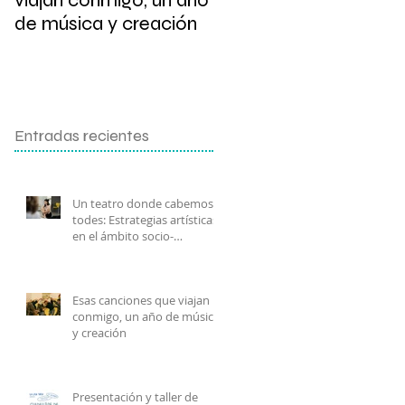
viajan conmigo, un año
de escritura
de música y creación
Entradas recientes
Un teatro donde cabemos
todes: Estrategias artísticas
en el ámbito socio-
comunitario.
Esas canciones que viajan
conmigo, un año de música
y creación
Presentación y taller de