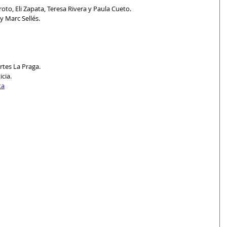
oto, Eli Zapata, Teresa Rivera y Paula Cueto.
y Marc Sellés.
rtes La Praga.
cia.
ta