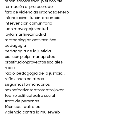
feminismos
festival piel con piel
formación al profesorado
foro de violencias urbanas
género
infancias
instituto
intercambio
intervención comunitaria
juan mayorga
juventud
layla martínez
madrid
metodologías activas
niños
pedagogía
pedagogía de la justicia
piel con piel
primaria
profes
prostitucion
proyectos sociales
radio
radio; pedagogía de la justicia; arte y educación; máster en justicia
reflexiones calateas
seguimos formándonos
sexoafectiva
teatro
teatro joven
teatro político
teatro social
trata de personas
técnicas teatrales
violencia contra la mujer
web