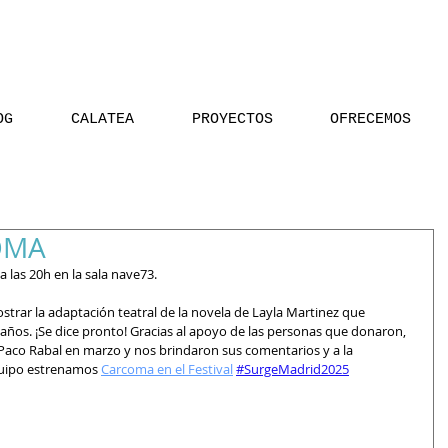
OG
CALATEA
PROYECTOS
OFRECEMOS
OMA
 las 20h en la sala nave73.
trar la adaptación teatral de la novela de Layla Martinez que 
os. ¡Se dice pronto! Gracias al apoyo de las personas que donaron, 
l Paco Rabal en marzo y nos brindaron sus comentarios y a la 
uipo estrenamos 
Carcoma en el Festival
#SurgeMadrid2025