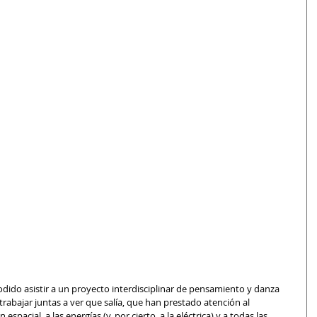
dido asistir a un proyecto interdisciplinar de pensamiento y danza 
rabajar juntas a ver que salía, que han prestado atención al 
spacial, a las energías (y, por cierto, a la eléctrica) y a todas las 