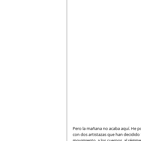
Pero la mañana no acaba aquí. He po
con dos artistazas que han decidido t
movimiento, a los cuerpos, al régimen e