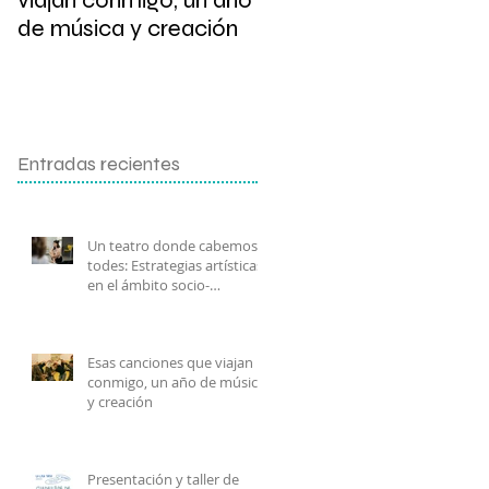
viajan conmigo, un año
de escritura
de música y creación
Entradas recientes
Un teatro donde cabemos
todes: Estrategias artísticas
en el ámbito socio-
comunitario.
Esas canciones que viajan
conmigo, un año de música
y creación
Presentación y taller de