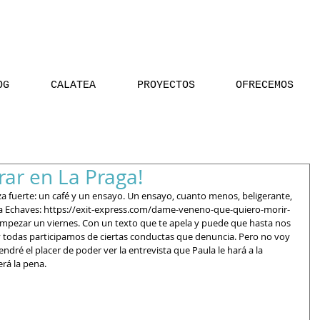
OG
CALATEA
PROYECTOS
OFRECEMOS
rrar en La Praga!
a fuerte: un café y un ensayo. Un ensayo, cuanto menos, beligerante, 
ta Echaves: https://exit-express.com/dame-veneno-que-quiero-morir-
pezar un viernes. Con un texto que te apela y puede que hasta nos 
 todas participamos de ciertas conductas que denuncia. Pero no voy 
ndré el placer de poder ver la entrevista que Paula le hará a la 
rá la pena.