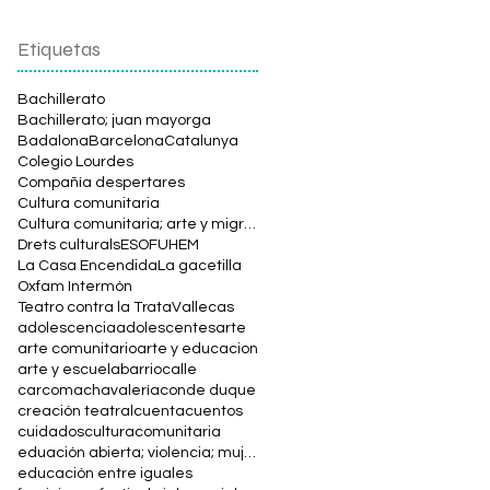
Etiquetas
Bachillerato
Bachillerato; juan mayorga
Badalona
Barcelona
Catalunya
Colegio Lourdes
Compañía despertares
Cultura comunitaria
Cultura comunitaria; arte y migración; calatea en Pamplona
Drets culturals
ESO
FUHEM
La Casa Encendida
La gacetilla
Oxfam Intermón
Teatro contra la Trata
Vallecas
adolescencia
adolescentes
arte
arte comunitario
arte y educacion
arte y escuela
barrio
calle
carcoma
chavalería
conde duque
creación teatral
cuentacuentos
cuidados
culturacomunitaria
eduación abierta; violencia; mujer; social
educación entre iguales