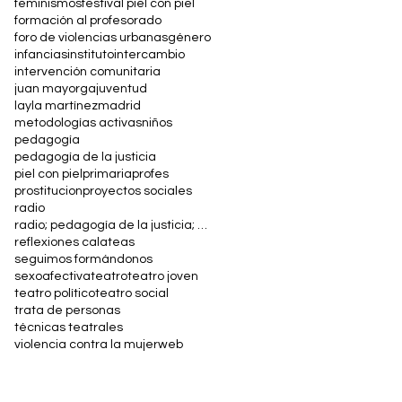
feminismos
festival piel con piel
formación al profesorado
foro de violencias urbanas
género
infancias
instituto
intercambio
intervención comunitaria
juan mayorga
juventud
layla martínez
madrid
metodologías activas
niños
pedagogía
pedagogía de la justicia
piel con piel
primaria
profes
prostitucion
proyectos sociales
radio
radio; pedagogía de la justicia; arte y educación; máster en justicia
reflexiones calateas
seguimos formándonos
sexoafectiva
teatro
teatro joven
teatro político
teatro social
trata de personas
técnicas teatrales
violencia contra la mujer
web