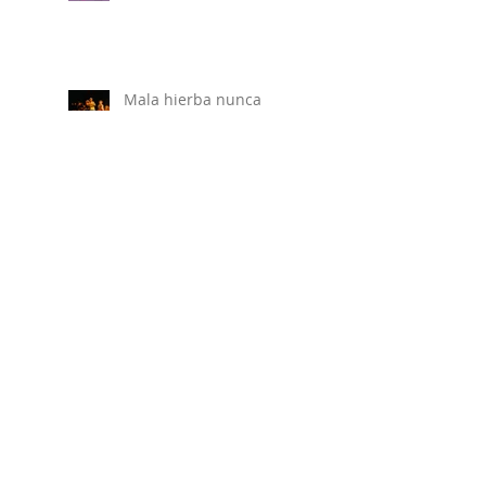
Mala hierba nunca
muere
Libre
Somáticas del Aprender
en la Semana de la
Educación Artística (con
PLANEA)
"Si els Carrers