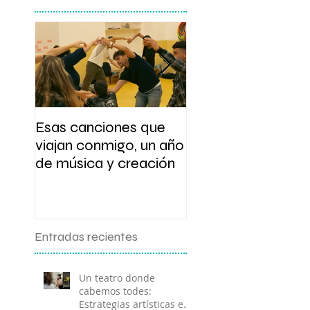
Esas canciones que
Presentación y tal
viajan conmigo, un año
de escritura
de música y creación
Entradas recientes
Un teatro donde
cabemos todes:
Estrategias artísticas en