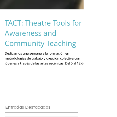
TACT: Theatre Tools for
Awareness and
Community Teaching
Dedicamos una semana a la formación en
metodologías de trabajo y creación colectiva con
jóvenes a través de las artes escénicas. Del 5 al 12 de
diciembre nos encontramos en El Escorial con 18
trabajadores juveniles para compartir herramientas y
prácticas escénicas que como Calatea hemos
desarrollado a lo largo de los años de trabajo activo
con infancia y juventud. Hemos explorado
herramientas de teatro social, teatro físico y teatro
sensorial, así como recursos para la creac
Entradas Destacados