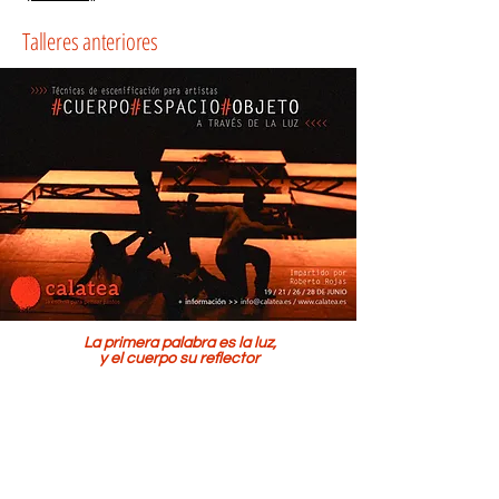
Talleres anteriores
La primera palabra es la luz,
y el cuerpo su reflector
Una formación artística interdisciplinar
,
orientada desde el trabajo escénico y dirigida a
diferentes necesidades en el espacio del arte
contemporáneo.
Contenido teorico-práctico
sobre el proceso de
escenificación con el fin de elaborar diferentes