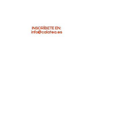
experiencias estéticas y discursivas.
SESIONES DE 3 HORAS
18:00 - 21:00
Laboratorio completo: 60'00 €
INSCRÍBETE EN:
info@calatea.es
VÍDEOS
HAGAKURE
Variaciones en torno al vacío y la muerte