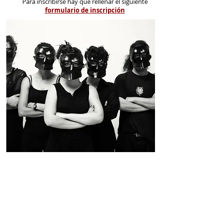
Para inscribirse hay que rellenar el siguiente
formulario de inscripción
Este curso propuesto por
TerreMoto
Performance
y
Project XX!
plantea un
acercamiento al teatro Inmersivo a
través del desarrollo de las
habilidades escénicas de los