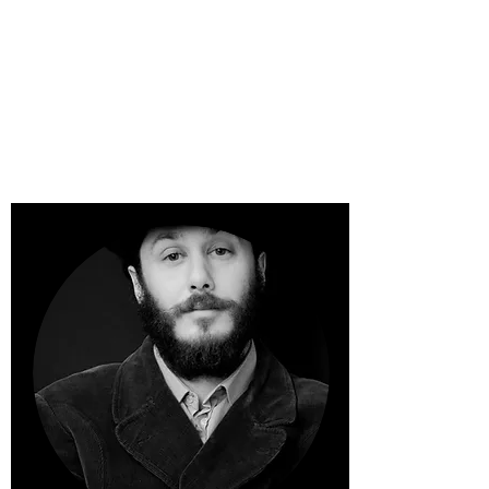
El objetivo de este curso es acercar a
los y las participantes al paradigma
del teatro inmersivo a través de un
trabajo práctico dirigido a performers
- creadores.
IMPARTEN: