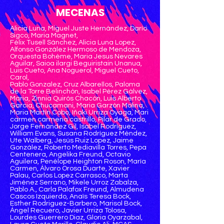
MECENAS
Alicia Luna, Miguel Juste Hernández, Darío
Sigco,
Maria Magnet,
Félix Tusell Sánchez, Alicia Luna Lopez,
Alfonso González Hermoso de Mendoza,
Orquesta Bohème, Maria Jesus Nevares
Aguilar, Saioa ilargi Beguiristain Unanua,
Luis Cueto, Ana Noguerol, Miguel Cueto,
Carol,
Pablo Gonzalez, Cruz Albarellos, Paloma
de la Torre Belinchón, Isabel Pérez Gálvez,
Maria, Zinnia Quirós Chacón, Luis Alberto
Garcia, Chucamani, Maria Garzón Molina,
Maria Martín Cobo, Iñaki Urriza Oyaga, Mari
carmen carmena castrillo, Pilar de Grado,
Jorge Fernández Gil, Isabel Rodríguez,
William Evans, Susana Rodríguez Méndez,
Ute Walberg, Jesús Ruiz Lopez, Jaime
González, Roberto Mediavilla Torres, Pepa
Centenera, Angelika Freund, Octavio
Aguilera, Penélope Heighton Roson, María
Carmen, Álvaro Orosa Duarte, Xavier
Palau, Carlos Lopez Carrasco, Marta
Jiménez Serrano, Mikele Urroz Zabalza,
Pablo A., Carla Palafox Freund, Almudena
Cascos Izquierdo, Anaïs Teresa Bock,
Esther Rodriguez-Barbero, Marisol Bock,
Ángel Recuero, J
avier Urriza Tolosa,
Lourdes Guerrero Diaz, Gloria Oyarzabal,