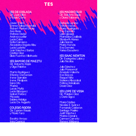
TES
IES DE COSLADA
IES MADRID SUR
Dir. Juan Villén
Dir. Roberto Rojas
y Paula Cueto
y Diana Talavera
Javier Peiró
Rafaela Lorena
Emma Calleja Buendía
Estela Vacas
Robert Florinel Stroia
María Rodríguez
Ana Rivas
Eva Expósito
Patricia Vindel
Lidia Iglesias
Andrea cuellar
Mamadou Coulibaly
Lucía Calvo
Elizabeth Alonso
Sofía Carrasco
Julia García
Alexandra Angela Albu
María Hervás
Lucía Ludeña
Eva Serrano
Izan Sánchez Barba
Yarisa Escudero
Cristina Díaz
Silvia Fuentes Villafruela
IES ISAAC NEWTON
Dir. Evangelos Lalos y
IES RAMIRO DE MAEZTU
Julia Nicolau
Dir. Roberto Rojas
y Olga Palafox
Julia Sánchez
Julia Monserrat
Marta Rodríguez
Amanda Valiente
Etienne Demerson
Eva Baeza
Irene Garralón
Raquel Niño
Irene Miralpeix
Nahiara Albazabal
Sara Cifo
Fátima Rohaibani
Marina
David Díaz
Lucas Muñíz
Lucía Blázquez
IES LOPE DE VEGA
Isabel Peláez
Dir. Maialen Diaz
Micaela
y Darío Sigco
Sabina Hidalgo
Lucía De Augusto
Maria Cristina
Nicolas E. Suárez
COLEGIO ÁGORA
Fernando Calderon
Dir. Cyprien Rausis
Santiago Paulino
y Flavia Turci
Judit Sánchez
Marina Donaire
Beatriz Arroyo
Carmen Carreño
Inés Cuenca
Reneé Winberg
Itxaro Iribarren
Haymanot Zarauza
Mateo Ferrero
Diego Oliver
Claudia Viñals
Mika Moreno
Marina Martín
Óscar Udina