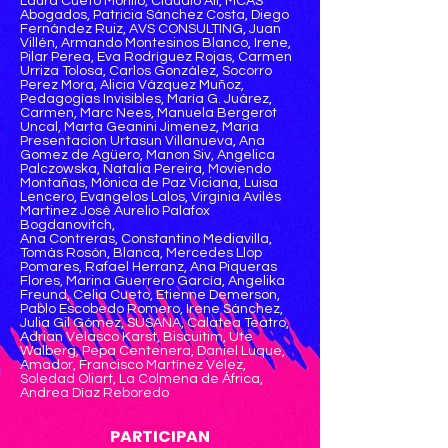
Laura Cueto Morillo, Claudio Ali, MCAS
Abogados, Patricia Sánchez Costa, Diego
Fernández Ruiz, AVS CONSULTING, Juan
Villén, Armando Montesinos Blanco, Irene,
Pilar Perea, Eva Rodríguez Rojas, Carmen
Urriza Tolosa, Carlos González, Socorro
Perez Mora, Alicia Vázquez Muñoz,
Pedagogías Invisibles, María G. Juárez,
Carmen, Marc Nees, Manuela Bergerot
Uncal, Marta Geanini Jimenez, Maria
Presentacion Urtasun Villanueva, Ana
Gomez de Agüero, Manon Siv, Angelica
Palczowska, Natalia Pereira, Moviendo
Montañas, Mónica de Paz Viciana, Luisa
Lencero, Evangelos Lalos, Virginia Avilés
Martinez José Aurelio Palafox
Bogdanovitch,
Ana Contreras, Constantino Mediavilla,
Tomás Rosón, Blanca, Mercedes Llop
Pomares, Rafael Herranz, Ana Piqueras
Flores, Marina Guerrero García, Angelika
Freund, Celia Cueto, Etienne Demerson,
Pablo Escobedo Romero, Irene Sánchez,
Julia Gil Gómez, SUSANA, Calatea Teatro,
Adrian Velasco Karst, Biscuitim, Ute
Walberg, Pepa Centenera, Daniel Luque,
Amador, Francisco Martínez Vélez,
Soledad Oliart, La Colmena de África,
Andrea Díaz Reboredo
PARTICIPAN