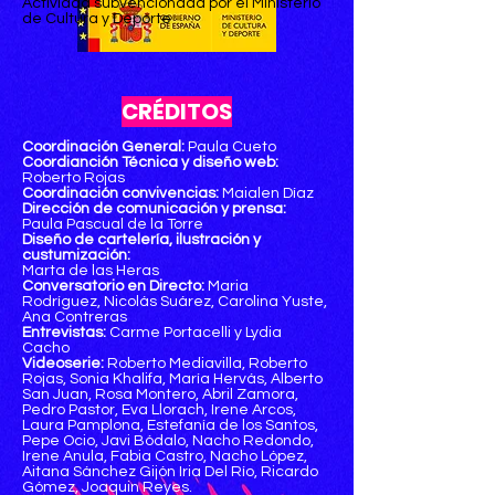
Actividad subvencionada por el Ministerio
de Cultura y Deporte
CRÉDITOS
Coordinación General:
Paula Cueto
Coordianción Técnica y diseño web:
Roberto Rojas
Coordinación convivencias:
Maialen Díaz
Dirección de comunicación y prensa:
Paula Pascual de la Torre
Diseño de cartelería, ilustración y
custumización:
Marta de las Heras
Conversatorio en Directo:
Maria
Rodríguez, Nicolás Suárez, Carolina Yuste,
Ana Contreras
Entrevistas:
Carme Portacelli y Lydia
Cacho
Videoserie:
Roberto Mediavilla, Roberto
Rojas, Sonia Khalifa, María Hervás, Alberto
San Juan, Rosa Montero, Abril Zamora,
Pedro Pastor, Eva Llorach, Irene Arcos,
Laura Pamplona, Estefanía de los Santos,
Pepe Ocio, Javi Bódalo, Nacho Redondo,
Irene Anula, Fabia Castro, Nacho López,
Aitana Sánchez Gijón Iria Del Río, Ricardo
Gómez, Joaquin Reyes.