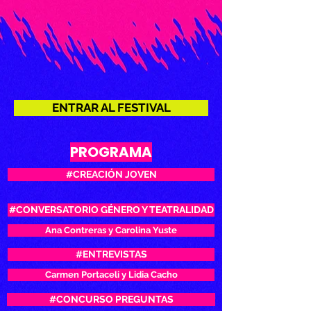
ENTRAR AL FESTIVAL
PROGRAMA
#CREACIÓN JOVEN
#CONVERSATORIO GÉNERO Y TEATRALIDAD
Ana Contreras y Carolina Yuste
#ENTREVISTAS
Carmen Portaceli y Lidia Cacho
#CONCURSO PREGUNTAS