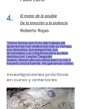
4.
El motor de lo posible
De la emoción a la violencia
Roberto Rojas
* Estos textos son fruto del trabajo de
quienes los han elaborado (de su tiempo,
sus desvelos, sus preguntas, sus
amistades), Los colgamos para su libre
distribución. Leelos. Después
úsalos, desarrolla sus ideas pero si vas a
hacerlo cita la fuente. Así ganamos todas.
Investigaciones prácticas
en curso y anteriores