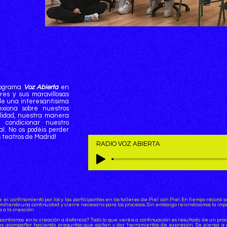
programa
Voz Abierta
en
res y sus maravillosas
de una interesantísima
exiona sobre nuestros
alidad, nuestra manera
 condicionar nuestro
al. No os podéis perder
teatros de Madrid!
RADIO VOZ ABIERTA
 el confinamiento por los y las participantes en los talleres de Piel con Piel. En tiempo récor
rmitiendo una continuidad y cierre necesario para los procesos. Sin embargo reivindicamos la imp
a a la creación.
ncontramos en la creación a distancia? Todo lo que veréis a continuación es resultado de un pro
stas es acompañar haciendo preguntas que agiten y dar herramientas de expresión. Se piensa 