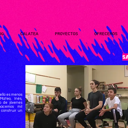
OG
CALATEA
PROYECTOS
OFRECEMOS
S
 ello es menos
Mateo, Inés,
o de jóvenes
hacemos mil
 construir un