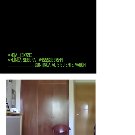
>>>DIA_(3X72E)
>>>LÍNEA SEGURA_#45552887544
_________CONTINÚA AL SIGUIENTE VAGÓN