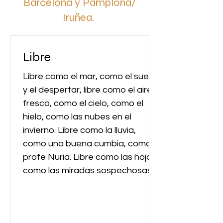
Barcelona y Pamplona/
Iruñea.
Libre
Libre como el mar, como el sueño
y el despertar, libre como el aire
fresco, como el cielo, como el
hielo, como las nubes en el
invierno. Libre como la lluvia,
como una buena cumbia, como la
profe Nuria. Libre como las hojas,
como las miradas sospechosas,
como las burbujas de la Coca-
Cola; libre para ser tu amiga, para
vivir la vida, para decidir quién te