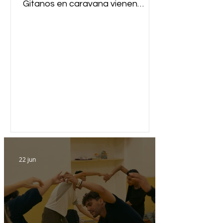
Gitanos en caravana vienen
desde el horizonte mientras nace
la mañana. Caravana de gitano
lleva en los pies sus siglos lleva su
mundo en las manos. Patriarca,
abre el camino el grano de la
espiga es la solera del vino. Libres
como el aire libres como el vien
22 jun