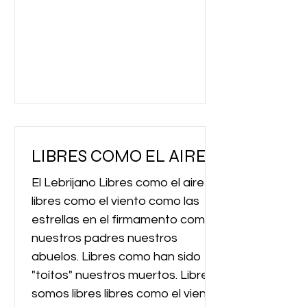
guía. Libre como una atracción a
todo cañón, libre como el sol,
como un frijol, como las cosas de
Tikhon. Libre como un pan
LIBRES COMO EL AIRE
El Lebrijano Libres como el aire
libres como el viento como las
estrellas en el firmamento como
nuestros padres nuestros
abuelos. Libres como han sido
"toítos" nuestros muertos. Libres,
somos libres libres como el viento.