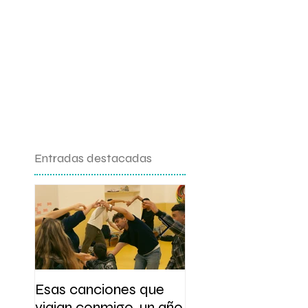
Entradas destacadas
Esas canciones que
Presentación y tal
viajan conmigo, un año
de escritura