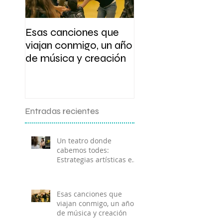
Esas canciones que
Presentación y tal
viajan conmigo, un año
de escritura
de música y creación
Entradas recientes
Un teatro donde
cabemos todes:
Estrategias artísticas en
el ámbito socio-
comunitario.
Esas canciones que
viajan conmigo, un año
de música y creación